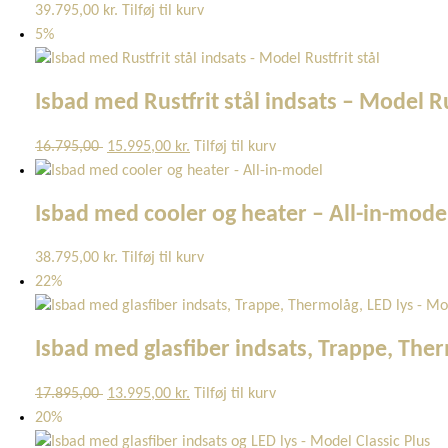
39.795,00
kr.
Tilføj til kurv
5%
Isbad med Rustfrit stål indsats – Model Ru
Den
Den
16.795,00
15.995,00
kr.
Tilføj til kurv
oprindelige
aktuelle
pris
pris
Isbad med cooler og heater – All-in-mode
var:
er:
16.795,00 kr..
15.995,00 kr..
38.795,00
kr.
Tilføj til kurv
22%
Isbad med glasfiber indsats, Trappe, The
Den
Den
17.895,00
13.995,00
kr.
Tilføj til kurv
oprindelige
aktuelle
20%
pris
pris