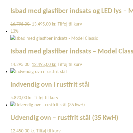
var:
er:
Isbad med glasfiber indsats og LED lys – 
17.895,00 kr..
13.995,00 kr..
Den
Den
16.795,00
13.495,00
kr.
Tilføj til kurv
oprindelige
aktuelle
13%
pris
pris
var:
er:
Isbad med glasfiber indsats – Model Class
16.795,00 kr..
13.495,00 kr..
Den
Den
14.295,00
12.495,00
kr.
Tilføj til kurv
oprindelige
aktuelle
pris
pris
Indvendig ovn i rustfrit stål
var:
er:
14.295,00 kr..
12.495,00 kr..
5.890,00
kr.
Tilføj til kurv
Udvendig ovn – rustfrit stål (35 KwH)
12.450,00
kr.
Tilføj til kurv