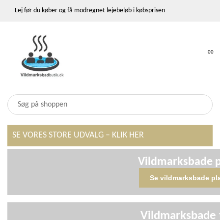
Lej før du køber og få modregnet lejebeløb i købsprisen
0
0
SE VORES STORE UDVALG – KLIK HER
Vildmarksbade p
Se vildmarksbade pl
Vildmarksbade 