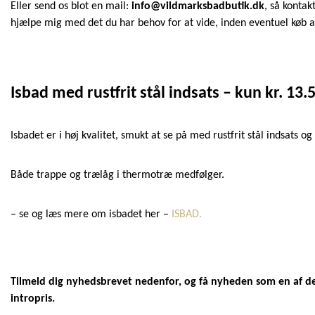
Eller send os blot en mail:
info@vildmarksbadbutik.dk
, så kontak
hjælpe mig med det du har behov for at vide, inden eventuel køb 
Isbad med rustfrit stål indsats – kun kr. 13.
Isbadet er i høj kvalitet, smukt at se på med rustfrit stål indsats o
Både trappe og trælåg i thermotræ medfølger.
– se og læs mere om isbadet her –
ISBAD.
Tilmeld dig nyhedsbrevet nedenfor, og få nyheden som en af de f
intropris.