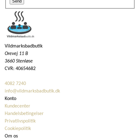
Send
Vildmarksbadbutik
Orevej 11 B
3660 Stenløse
CVR: 40654682
4082 7240
info@vildmarksbadbutik.dk
Konto
Kundecenter
Handelsbetingelser
Privatlivspolitik
Cookiepolitik
Om os